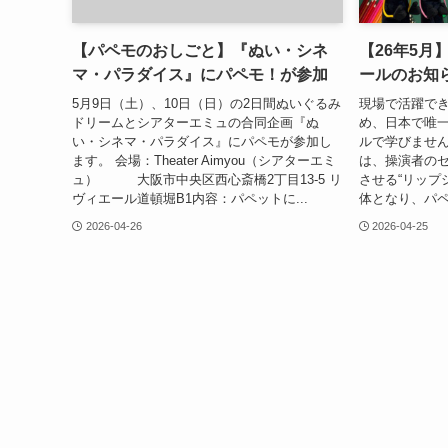
【パペモのおしごと】『ぬい・シネ
【26年5月
マ・パラダイス』にパペモ！が参加
ールのお知
5月9日（土）、10日（日）の2日間ぬいぐるみ
現場で活躍で
ドリームとシアターエミュの合同企画『ぬ
め、日本で唯一
い・シネマ・パラダイス』にパペモが参加し
ルで学びませ
ます。 会場：Theater Aimyou（シアターエミ
は、操演者の
ュ） 大阪市中央区西心斎橋2丁目13-5 リ
させる“リップ
ヴィエール道頓堀B1内容：パペットに...
体となり、パペ
2026-04-26
2026-04-25