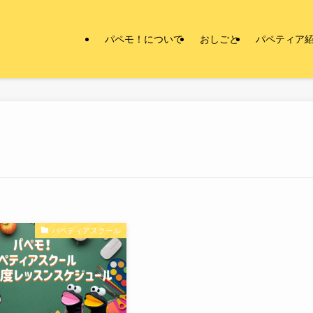
パペモ！について
おしごと
パペティア
パペティアスクール