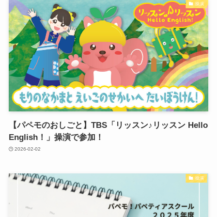
操演
【パペモのおしごと】TBS「リッスン♪リッスン Hello
English！」操演で参加！
2026-02-02
操演