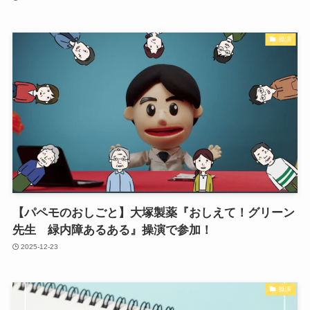
操演
【パペモのおしごと】大塚製薬『おしえて！グリーン
先生 緑内障あるある』操演で参加！
2025-12-23
操演