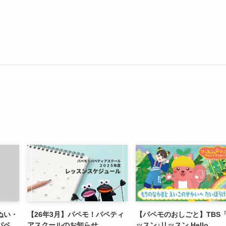
ぬい・
【26年3月】パペモ！パペティ
【パペモのおしごと】TBS
パペ
アスクールのお知らせ
ッスン♪リッスン Hello