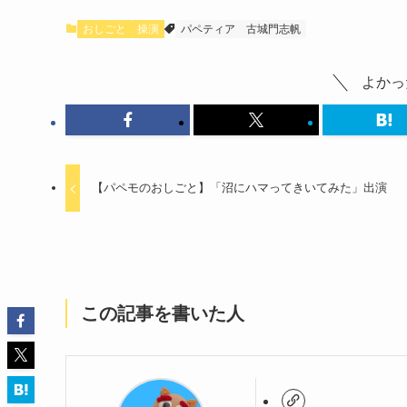
おしごと
操演
パペティア
古城門志帆
よかっ
【パペモのおしごと】「沼にハマってきいてみた」出演
この記事を書いた人