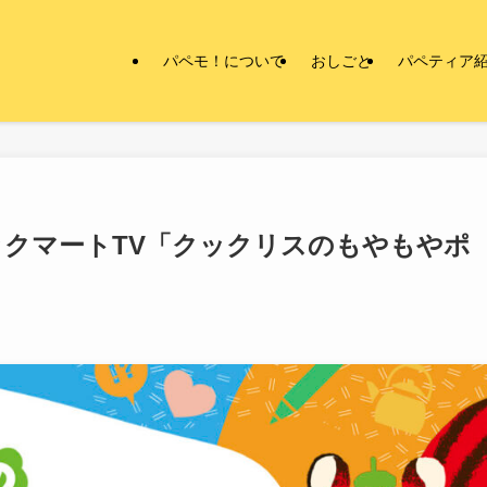
パペモ！について
おしごと
パペティア
クマートTV「クックリスのもやもやポ