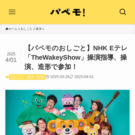
ホーム
おしごと
操演
【パペモのおしごと】NHK Eテレ
2025
「TheWakeyShow」操演指導、操
4/01
演、造形で参加！
2025-03-26
2025-04-01
おしごと
操演
造形