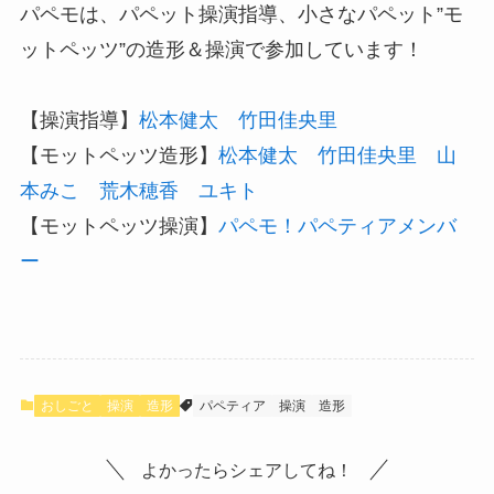
パペモは、パペット操演指導、小さなパペット”モ
ットペッツ”の造形＆操演で参加しています！
【操演指導】
松本健太
竹田佳央里
【モットペッツ造形】
松本健太
竹田佳央里
山
本みこ
荒木穂香
ユキト
【モットペッツ操演】
パペモ！パペティアメンバ
ー
おしごと
操演
造形
パペティア
操演
造形
よかったらシェアしてね！